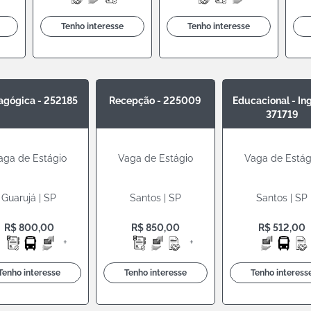
Tenho interesse
Tenho interesse
agógica - 252185
Recepção - 225009
Educacional - Ing
371719
aga de Estágio
Vaga de Estágio
Vaga de Estág
Guarujá | SP
Santos | SP
Santos | SP
R$ 800,00
R$ 850,00
R$ 512,00
+
+
Tenho interesse
Tenho interesse
Tenho interess