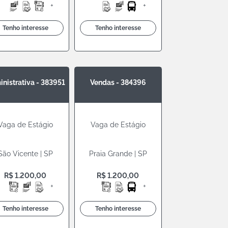
+
+
Tenho interesse
Tenho interesse
nistrativa - 383951
Vendas - 384396
Vaga de Estágio
Vaga de Estágio
São Vicente | SP
Praia Grande | SP
R$ 1.200,00
R$ 1.200,00
+
+
Tenho interesse
Tenho interesse