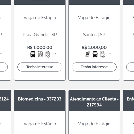
o
Vaga de Estágio
Vaga de Estágio
SP
Praia Grande | SP
Santos | SP
R$ 1.000,00
R$ 1.000,00
+
+
+
Tenho interesse
Tenho interesse
76124
Biomedicina - 337233
Atendimento ao Cliente -
Enf
217994
o
Vaga de Estágio
Vaga de Estágio