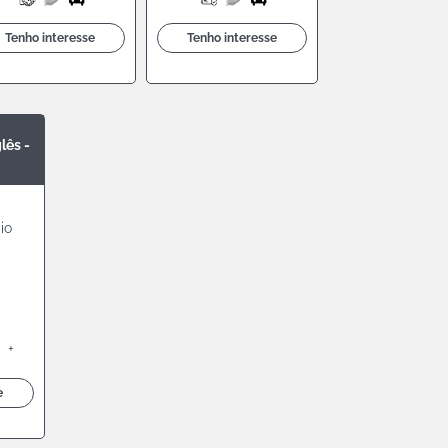
Tenho interesse
Tenho interesse
lês -
io
+
e