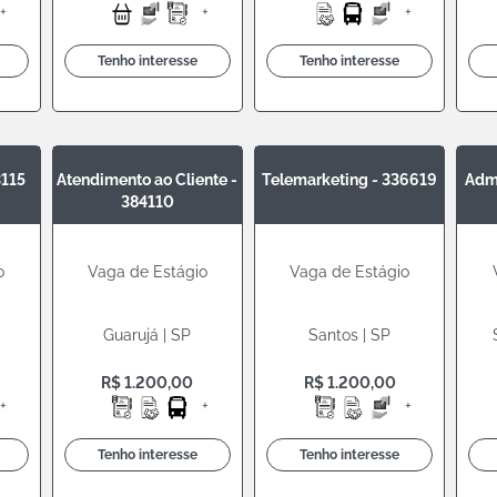
+
+
+
Tenho interesse
Tenho interesse
3115
Atendimento ao Cliente -
Telemarketing - 336619
Admi
384110
o
Vaga de Estágio
Vaga de Estágio
Guarujá | SP
Santos | SP
R$ 1.200,00
R$ 1.200,00
+
+
+
Tenho interesse
Tenho interesse