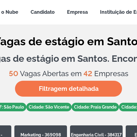
 o Nube
Candidato
Empresa
Instituição de 
agas de estágio em Sant
gas de estágio em Santos. Encon
50
Vagas Abertas em
42
Empresas
Filtragem detalhada
F: São Paulo
Cidade: São Vicente
Cidade: Praia Grande
Cidade:
 -
Marketing - 369098
Engenharia Civil - 384317
E