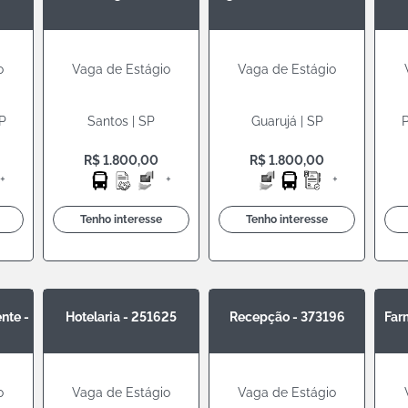
o
Vaga de Estágio
Vaga de Estágio
SP
Santos | SP
Guarujá | SP
P
R$ 1.800,00
R$ 1.800,00
+
+
+
Tenho interesse
Tenho interesse
nte -
Hotelaria - 251625
Recepção - 373196
Far
o
Vaga de Estágio
Vaga de Estágio