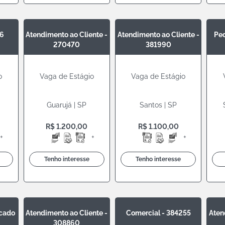
26
Atendimento ao Cliente -
Atendimento ao Cliente -
Pe
270470
381990
o
Vaga de Estágio
Vaga de Estágio
Guarujá | SP
Santos | SP
R$ 1.200,00
R$ 1.100,00
+
+
+
Tenho interesse
Tenho interesse
rcado
Atendimento ao Cliente -
Comercial - 384255
Aten
308860