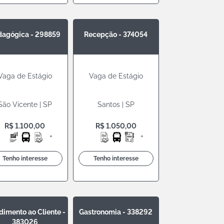
dagógica - 298859
Recepção - 374054
Vaga de Estágio
Vaga de Estágio
São Vicente | SP
Santos | SP
R$ 1.100,00
R$ 1.050,00
+
+
Tenho interesse
Tenho interesse
dimento ao Cliente -
Gastronomia - 338292
383026