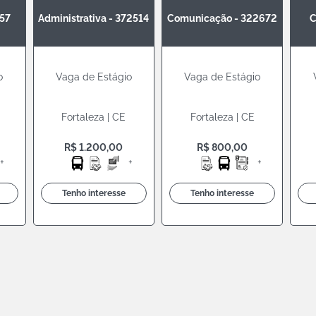
657
Administrativa - 372514
Comunicação - 322672
C
o
Vaga de Estágio
Vaga de Estágio
Fortaleza | CE
Fortaleza | CE
R$ 1.200,00
R$ 800,00
+
+
+
Tenho interesse
Tenho interesse