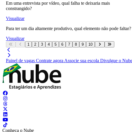
Em uma entrevista por vídeo, qual falha te deixaria mais
constrangido?
Visualizar
Para ter um dia altamente produtivo, qual elemento não pode faltar?
Visualizar
1
2
3
4
5
6
7
8
9
10
Painel de vagas
Contrate agora
Associe sua escola
Divulgue o Nub
Conheça o Nube