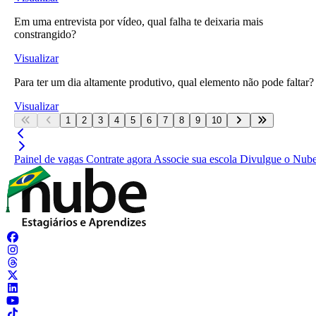
Em uma entrevista por vídeo, qual falha te deixaria mais
constrangido?
Visualizar
Para ter um dia altamente produtivo, qual elemento não pode faltar?
Visualizar
1
2
3
4
5
6
7
8
9
10
Painel de vagas
Contrate agora
Associe sua escola
Divulgue o Nub