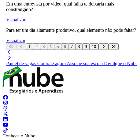
Em uma entrevista por vídeo, qual falha te deixaria mais
constrangido?
Visualizar
Para ter um dia altamente produtivo, qual elemento não pode faltar?
Visualizar
1
2
3
4
5
6
7
8
9
10
Painel de vagas
Contrate agora
Associe sua escola
Divulgue o Nub
Conheça o Nube