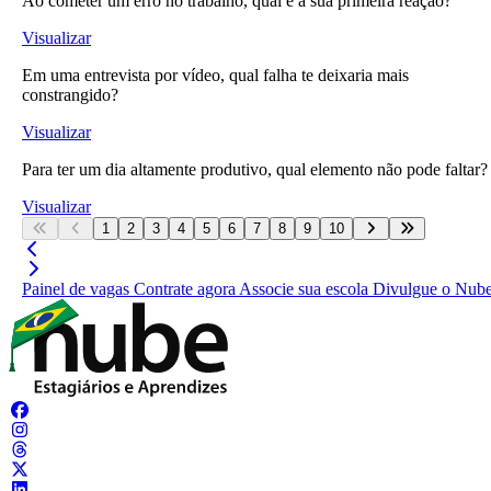
Ao cometer um erro no trabalho, qual é a sua primeira reação?
Visualizar
Em uma entrevista por vídeo, qual falha te deixaria mais
constrangido?
Visualizar
Para ter um dia altamente produtivo, qual elemento não pode faltar?
Visualizar
1
2
3
4
5
6
7
8
9
10
Painel de vagas
Contrate agora
Associe sua escola
Divulgue o Nub