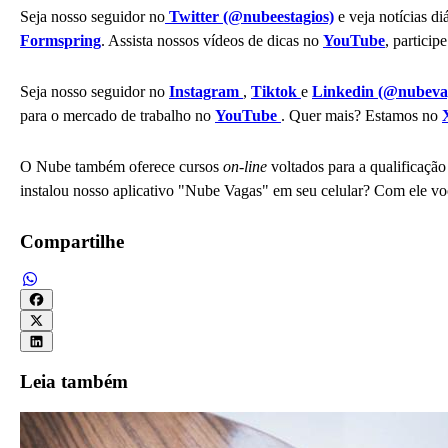
Seja nosso seguidor no
Twitter (@nubeestagios)
e veja notícias d
Formspring
. Assista nossos vídeos de dicas no
YouTube
, partici
Seja nosso seguidor no
Instagram
,
Tiktok
e
Linkedin (@nubeva
para o mercado de trabalho no
YouTube
. Quer mais? Estamos no
O Nube também oferece cursos
on-line
voltados para a qualificação 
instalou nosso aplicativo "Nube Vagas" em seu celular? Com ele voc
Compartilhe
Leia também