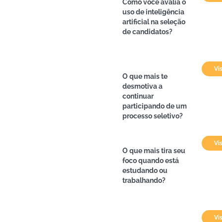
Como você avalia o
uso de inteligência
artificial na seleção
de candidatos?
Vi
O que mais te
desmotiva a
continuar
participando de um
processo seletivo?
Vi
O que mais tira seu
foco quando está
estudando ou
trabalhando?
Vi