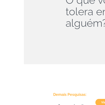
O que v
tolera 
alguém
Demais Pesquisas:
Vi