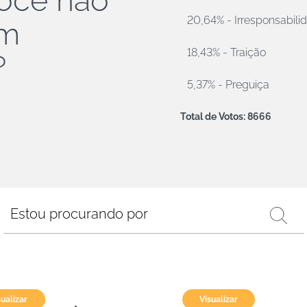
ocê não
20,64% - Irresponsabili
em
18,43% - Traição
?
5,37% - Preguiça
Total de Votos: 8666
sualizar
Visualizar