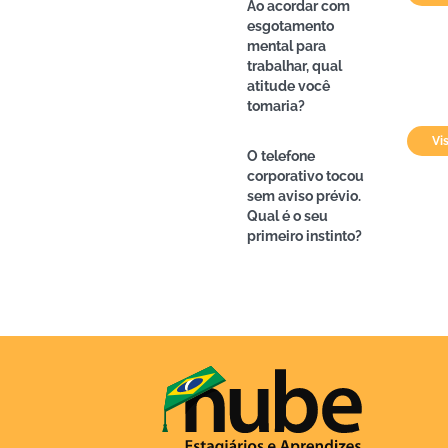
Ao acordar com
esgotamento
mental para
trabalhar, qual
atitude você
tomaria?
Vi
O telefone
corporativo tocou
sem aviso prévio.
Qual é o seu
primeiro instinto?