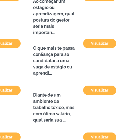
Ao começar um
estágio ou
aprendizagem, qual
postura do gestor
seria mais
importan...
sualizar
Visualizar
O que mais te passa
confiança para se
candidatar a uma
vaga de estágio ou
aprendi...
sualizar
Visualizar
Diante de um
ambiente de
trabalho tóxico, mas
com ótimo salário,
qual seria sua ...
sualizar
Visualizar