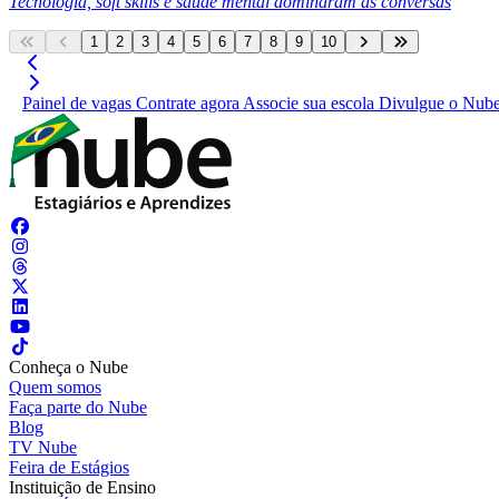
Tecnologia, soft skills e saúde mental dominaram as conversas
1
2
3
4
5
6
7
8
9
10
Painel de vagas
Contrate agora
Associe sua escola
Divulgue o Nub
Conheça o Nube
Quem somos
Faça parte do Nube
Blog
TV Nube
Feira de Estágios
Instituição de Ensino