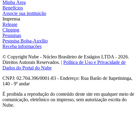
Minha Área
Benefícios
Associe sua instituição
Imprensa
Release
Clipping
Pesquisas
Pesquisa Bolsa-Auxílio
Receba informações
© Copyright Nube - Núcleo Brasileiro de Estágios LTDA - 2026.
Direitos Autorais Reservados. |
Política de Uso e Privacidade de
Dados do Portal do Nube
CNPJ: 02.704.396/0001-83 - Endereço: Rua Barão de Itapetininga,
140 - 9º andar
É proibida a reprodução do conteúdo deste site em qualquer meio de
comunicação, eletrônico ou impresso, sem autorização escrita do
Nube.