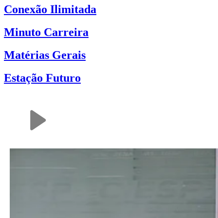
Conexão Ilimitada
Minuto Carreira
Matérias Gerais
Estação Futuro