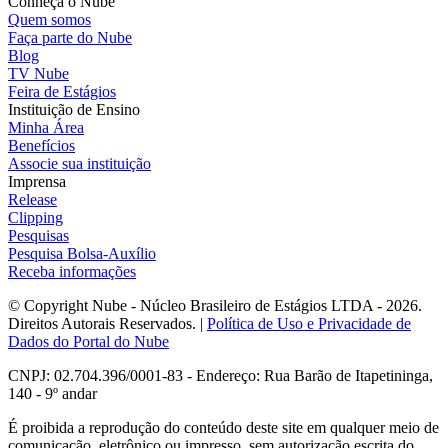
Conheça o Nube
Quem somos
Faça parte do Nube
Blog
TV Nube
Feira de Estágios
Instituição de Ensino
Minha Área
Benefícios
Associe sua instituição
Imprensa
Release
Clipping
Pesquisas
Pesquisa Bolsa-Auxílio
Receba informações
© Copyright Nube - Núcleo Brasileiro de Estágios LTDA - 2026.
Direitos Autorais Reservados. |
Política de Uso e Privacidade de
Dados do Portal do Nube
CNPJ: 02.704.396/0001-83 - Endereço: Rua Barão de Itapetininga,
140 - 9º andar
É proibida a reprodução do conteúdo deste site em qualquer meio de
comunicação, eletrônico ou impresso, sem autorização escrita do