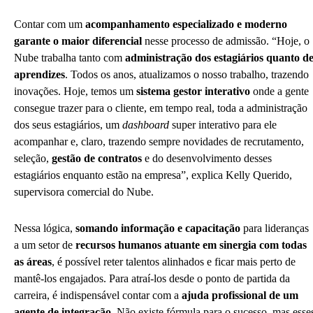
Contar com um
acompanhamento especializado e moderno
garante o maior diferencial
nesse processo de admissão. “Hoje, o
Nube trabalha tanto com
administração dos estagiários quanto d
aprendizes
. Todos os anos, atualizamos o nosso trabalho, trazendo
inovações. Hoje, temos um
sistema gestor interativo
onde a gente
consegue trazer para o cliente, em tempo real, toda a administração
dos seus estagiários, um
dashboard
super interativo para ele
acompanhar e, claro, trazendo sempre novidades de recrutamento,
seleção,
gestão de contratos
e do desenvolvimento desses
estagiários enquanto estão na empresa”, explica Kelly Querido,
supervisora comercial do Nube.
Nessa lógica,
somando informação e capacitação
para lideranças
a um setor de
recursos humanos atuante em sinergia com todas
as áreas
, é possível reter talentos alinhados e ficar mais perto de
mantê-los engajados. Para atraí-los desde o ponto de partida da
carreira, é indispensável contar com a
ajuda profissional de um
agente de integração
. Não existe fórmula para o sucesso, mas esse