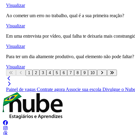
Visualizar
Ao cometer um erro no trabalho, qual é a sua primeira reação?
Visualizar
Em uma entrevista por vídeo, qual falha te deixaria mais constrangi
Visualizar
Para ter um dia altamente produtivo, qual elemento não pode faltar?
Visualizar
1
2
3
4
5
6
7
8
9
10
Painel de vagas
Contrate agora
Associe sua escola
Divulgue o Nub