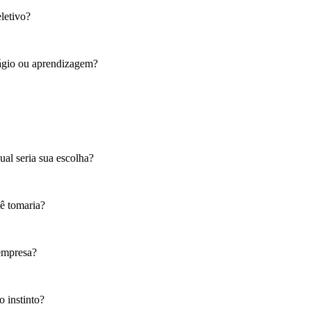
letivo?
tágio ou aprendizagem?
ual seria sua escolha?
cê tomaria?
 empresa?
o instinto?