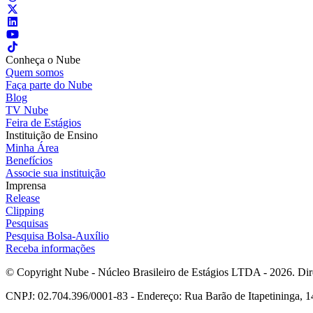
Conheça o Nube
Quem somos
Faça parte do Nube
Blog
TV Nube
Feira de Estágios
Instituição de Ensino
Minha Área
Benefícios
Associe sua instituição
Imprensa
Release
Clipping
Pesquisas
Pesquisa Bolsa-Auxílio
Receba informações
© Copyright Nube - Núcleo Brasileiro de Estágios LTDA - 2026. Dire
CNPJ: 02.704.396/0001-83 - Endereço: Rua Barão de Itapetininga, 14