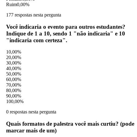
Ruim
0,00%
177 respostas nesta pergunta
Você indicaria o evento para outros estudantes?
Indique de 1 a 10, sendo 1 "não indicaria" e 10
"indicaria com certeza".
1
0,00%
2
0,00%
3
0,00%
4
0,00%
5
0,00%
6
0,00%
7
0,00%
8
0,00%
9
0,00%
10
0,00%
0 respostas nesta pergunta
Quais formatos de palestra você mais curtiu? (pode
marcar mais de um)