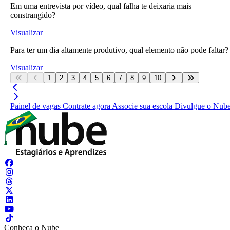
Em uma entrevista por vídeo, qual falha te deixaria mais
constrangido?
Visualizar
Para ter um dia altamente produtivo, qual elemento não pode faltar?
Visualizar
1
2
3
4
5
6
7
8
9
10
Painel de vagas
Contrate agora
Associe sua escola
Divulgue o Nub
Conheça o Nube