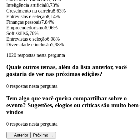
Inteligência artificial
8,73%
Crescimento na carreira
8,63%
Entrevistas e seleção
8,14%
Finanças pessoais
7,84%
Empreendedorismo
6,96%
Soft skills
6,76%
Entrevistas e seleção
6,08%
Diversidade e inclusão
5,98%
1020 respostas nesta pergunta
Quais outros temas, além da lista anterior, você
gostaria de ver nas próximas edições?
0 respostas nesta pergunta
Tem algo que você queira compartilhar sobre o
evento? Sugestões, elogios ou críticas são muito bem
vindos
0 respostas nesta pergunta
← Anterior
Próximo →