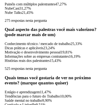
Painéis com múltiplos palestrantes
47,27%
NubeCast
31,27%
Nube Talks
21,45%
275 respostas nesta pergunta
Qual aspecto das palestras você mais valorizou?
(pode marcar mais de um)
Conhecimento técnico / mercado de trabalho
25,33%
Dicas práticas e aplicáveis
23,24%
Motivação e desenvolvimento pessoal
19,81%
Informações sobre as empresas contratantes
16,19%
Histórias reais dos palestrantes
15,43%
525 respostas nesta pergunta
Quais temas você gostaria de ver no próximo
evento? (marque quantos quiser)
Estágio e aprendizagem
11,47%
Tendências para o futuro do Trabalho
10,00%
Saúde mental no trabalho
9,90%
Currículo e LinkedIn
9,51%