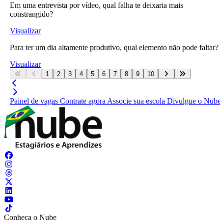
Em uma entrevista por vídeo, qual falha te deixaria mais
constrangido?
Visualizar
Para ter um dia altamente produtivo, qual elemento não pode faltar?
Visualizar
1
2
3
4
5
6
7
8
9
10
Painel de vagas
Contrate agora
Associe sua escola
Divulgue o Nub
Conheça o Nube