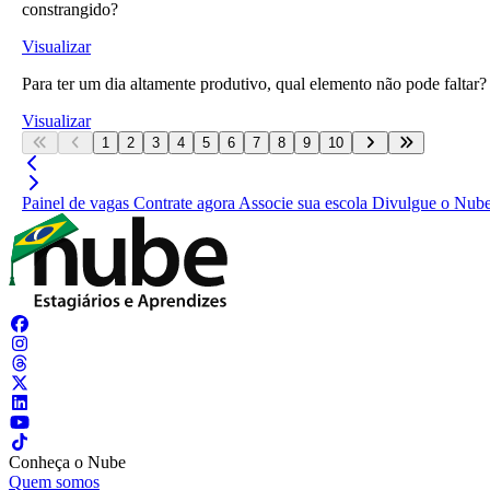
constrangido?
Visualizar
Para ter um dia altamente produtivo, qual elemento não pode faltar?
Visualizar
1
2
3
4
5
6
7
8
9
10
Painel de vagas
Contrate agora
Associe sua escola
Divulgue o Nub
Conheça o Nube
Quem somos