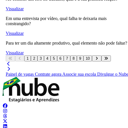
Visualizar
Em uma entrevista por vídeo, qual falha te deixaria mais
constrangido?
Visualizar
Para ter um dia altamente produtivo, qual elemento não pode faltar?
Visualizar
1
2
3
4
5
6
7
8
9
10
Painel de vagas
Contrate agora
Associe sua escola
Divulgue o Nub