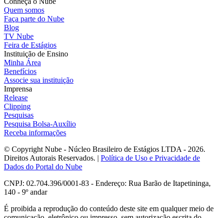
Conheça o Nube
Quem somos
Faça parte do Nube
Blog
TV Nube
Feira de Estágios
Instituição de Ensino
Minha Área
Benefícios
Associe sua instituição
Imprensa
Release
Clipping
Pesquisas
Pesquisa Bolsa-Auxílio
Receba informações
© Copyright Nube - Núcleo Brasileiro de Estágios LTDA - 2026.
Direitos Autorais Reservados. |
Política de Uso e Privacidade de
Dados do Portal do Nube
CNPJ: 02.704.396/0001-83 - Endereço: Rua Barão de Itapetininga,
140 - 9º andar
É proibida a reprodução do conteúdo deste site em qualquer meio de
comunicação, eletrônico ou impresso, sem autorização escrita do