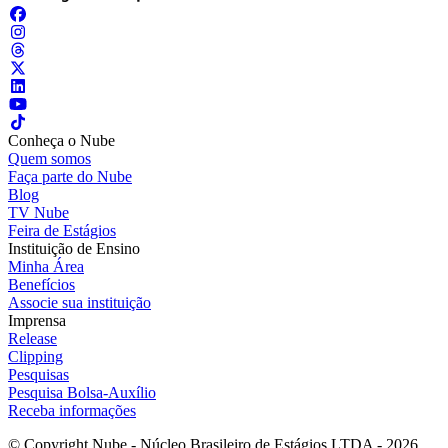
Conheça o Nube
Quem somos
Faça parte do Nube
Blog
TV Nube
Feira de Estágios
Instituição de Ensino
Minha Área
Benefícios
Associe sua instituição
Imprensa
Release
Clipping
Pesquisas
Pesquisa Bolsa-Auxílio
Receba informações
© Copyright Nube - Núcleo Brasileiro de Estágios LTDA - 2026.