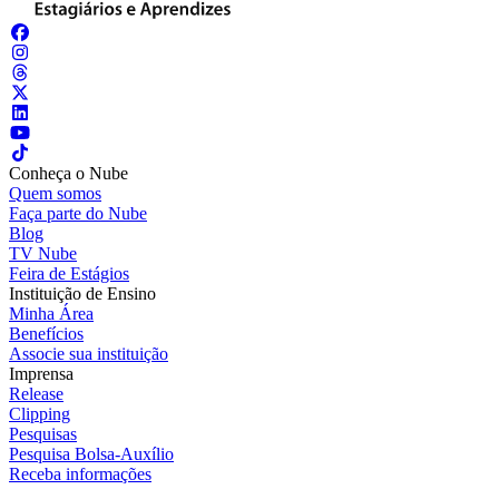
Conheça o Nube
Quem somos
Faça parte do Nube
Blog
TV Nube
Feira de Estágios
Instituição de Ensino
Minha Área
Benefícios
Associe sua instituição
Imprensa
Release
Clipping
Pesquisas
Pesquisa Bolsa-Auxílio
Receba informações