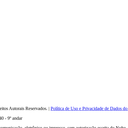
itos Autorais Reservados. |
Política de Uso e Privacidade de Dados do
0 - 9º andar
comunicação, eletrônico ou impresso, sem autorização escrita do Nube.