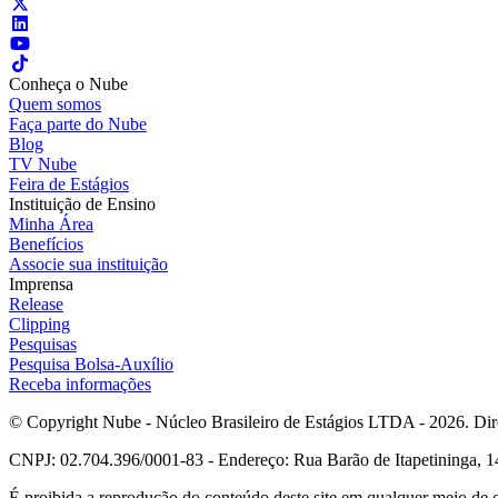
Conheça o Nube
Quem somos
Faça parte do Nube
Blog
TV Nube
Feira de Estágios
Instituição de Ensino
Minha Área
Benefícios
Associe sua instituição
Imprensa
Release
Clipping
Pesquisas
Pesquisa Bolsa-Auxílio
Receba informações
© Copyright Nube - Núcleo Brasileiro de Estágios LTDA - 2026. Dire
CNPJ: 02.704.396/0001-83 - Endereço: Rua Barão de Itapetininga, 14
É proibida a reprodução do conteúdo deste site em qualquer meio de 