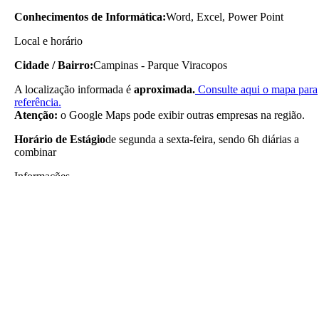
Conhecimentos de Informática:
Word, Excel, Power Point
Local e horário
Cidade / Bairro:
Campinas - Parque Viracopos
A localização informada é
aproximada.
Consulte aqui o mapa para
referência.
Atenção:
o Google Maps pode exibir outras empresas na região.
Horário de Estágio
de segunda a sexta-feira, sendo 6h diárias a
combinar
Informações
Área de atuação:
Recursos Humanos
Atividades de estágio:
apoiar os processos de recrutamento e
seleção, realizando triagem de currículos, agendamento de
entrevistas e contato com candidatos, auxiliar nas rotinas de
admissão, acompanhando a coleta de documentos, agendamento de
exames e conferência das etapas do processo, apoiar a preparação d
integração de novos colaboradores, organizando materiais, kits de
boas-vindas e recursos necessários ao onboarding, atualizar
controles, planilhas e sistemas relacionados às atividades da área de