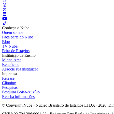
Conheça o Nube
Quem somos
Faça parte do Nube
Blog
TV Nube
Feira de Estágios
Instituição de Ensino
Minha Área
Benefícios
Associe sua instituição
Imprensa
Release
Clipping
Pesquisas
Pesquisa Bolsa-Auxílio
Receba informações
© Copyright Nube - Núcleo Brasileiro de Estágios LTDA - 2026. Dire
CNPJ: 02.704.396/0001-83 - Endereço: Rua Barão de Itapetininga, 14