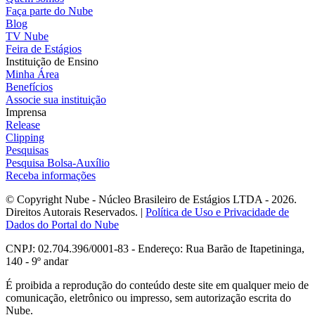
Faça parte do Nube
Blog
TV Nube
Feira de Estágios
Instituição de Ensino
Minha Área
Benefícios
Associe sua instituição
Imprensa
Release
Clipping
Pesquisas
Pesquisa Bolsa-Auxílio
Receba informações
© Copyright Nube - Núcleo Brasileiro de Estágios LTDA - 2026.
Direitos Autorais Reservados. |
Política de Uso e Privacidade de
Dados do Portal do Nube
CNPJ: 02.704.396/0001-83 - Endereço: Rua Barão de Itapetininga,
140 - 9º andar
É proibida a reprodução do conteúdo deste site em qualquer meio de
comunicação, eletrônico ou impresso, sem autorização escrita do
Nube.