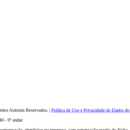
itos Autorais Reservados. |
Política de Uso e Privacidade de Dados do
0 - 9º andar
comunicação, eletrônico ou impresso, sem autorização escrita do Nube.