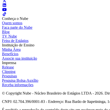
Conheça o Nube
Quem somos
Faça parte do Nube
Blog
TV Nube
Feira de Estágios
Instituição de Ensino
Minha Área
Benefícios
Associe sua instituição
Imprensa
Release
Clipping
Pesquisas
Pesquisa Bolsa-Auxílio
Receba informações
© Copyright Nube - Núcleo Brasileiro de Estágios LTDA - 2026. Dire
CNPJ: 02.704.396/0001-83 - Endereço: Rua Barão de Itapetininga, 14
É proibida a reprodução do conteúdo deste site em qualquer meio de 