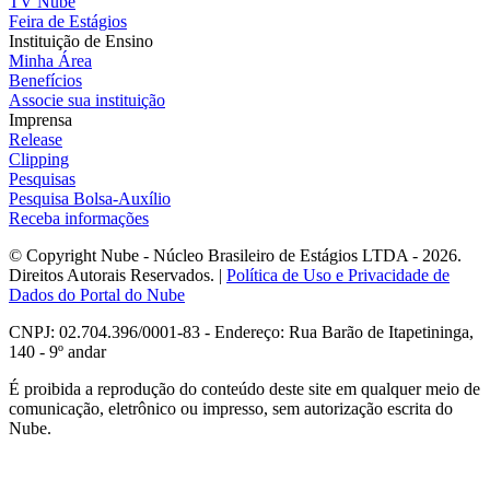
TV Nube
Feira de Estágios
Instituição de Ensino
Minha Área
Benefícios
Associe sua instituição
Imprensa
Release
Clipping
Pesquisas
Pesquisa Bolsa-Auxílio
Receba informações
© Copyright Nube - Núcleo Brasileiro de Estágios LTDA - 2026.
Direitos Autorais Reservados. |
Política de Uso e Privacidade de
Dados do Portal do Nube
CNPJ: 02.704.396/0001-83 - Endereço: Rua Barão de Itapetininga,
140 - 9º andar
É proibida a reprodução do conteúdo deste site em qualquer meio de
comunicação, eletrônico ou impresso, sem autorização escrita do
Nube.