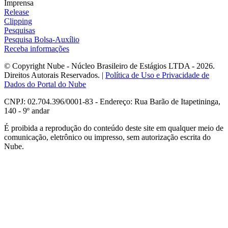
Imprensa
Release
Clipping
Pesquisas
Pesquisa Bolsa-Auxílio
Receba informações
© Copyright Nube - Núcleo Brasileiro de Estágios LTDA - 2026.
Direitos Autorais Reservados. |
Política de Uso e Privacidade de
Dados do Portal do Nube
CNPJ: 02.704.396/0001-83 - Endereço: Rua Barão de Itapetininga,
140 - 9º andar
É proibida a reprodução do conteúdo deste site em qualquer meio de
comunicação, eletrônico ou impresso, sem autorização escrita do
Nube.