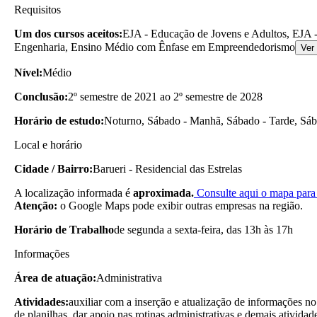
Requisitos
Um dos cursos aceitos:
EJA - Educação de Jovens e Adultos, EJA -
Engenharia, Ensino Médio com Ênfase em Empreendedorismo
Ver
Nível:
Médio
Conclusão:
2º semestre de 2021 ao 2º semestre de 2028
Horário de estudo:
Noturno, Sábado - Manhã, Sábado - Tarde, Sába
Local e horário
Cidade / Bairro:
Barueri - Residencial das Estrelas
A localização informada é
aproximada.
Consulte aqui o mapa para 
Atenção:
o Google Maps pode exibir outras empresas na região.
Horário de Trabalho
de segunda a sexta-feira, das 13h às 17h
Informações
Área de atuação:
Administrativa
Atividades:
auxiliar com a inserção e atualização de informações no
de planilhas, dar apoio nas rotinas administrativas e demais atividad