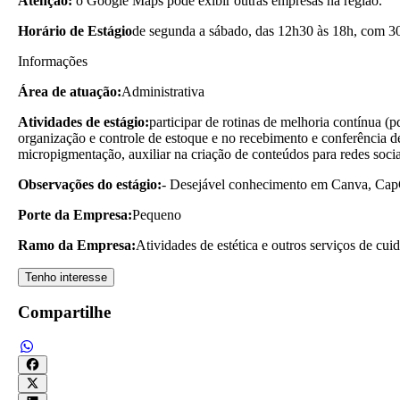
Atenção:
o Google Maps pode exibir outras empresas na região.
Horário de Estágio
de segunda a sábado, das 12h30 às 18h, com 30
Informações
Área de atuação:
Administrativa
Atividades de estágio:
participar de rotinas de melhoria contínua (
organização e controle de estoque e no recebimento e conferência de
micropigmentação, auxiliar na criação de conteúdos para redes soc
Observações do estágio:
- Desejável conhecimento em Canva, CapC
Porte da Empresa:
Pequeno
Ramo da Empresa:
Atividades de estética e outros serviços de cu
Tenho interesse
Compartilhe