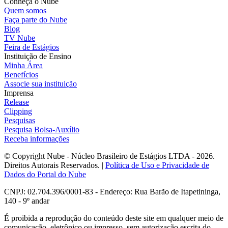
Conheça o Nube
Quem somos
Faça parte do Nube
Blog
TV Nube
Feira de Estágios
Instituição de Ensino
Minha Área
Benefícios
Associe sua instituição
Imprensa
Release
Clipping
Pesquisas
Pesquisa Bolsa-Auxílio
Receba informações
© Copyright Nube - Núcleo Brasileiro de Estágios LTDA - 2026.
Direitos Autorais Reservados. |
Política de Uso e Privacidade de
Dados do Portal do Nube
CNPJ: 02.704.396/0001-83 - Endereço: Rua Barão de Itapetininga,
140 - 9º andar
É proibida a reprodução do conteúdo deste site em qualquer meio de
comunicação, eletrônico ou impresso, sem autorização escrita do