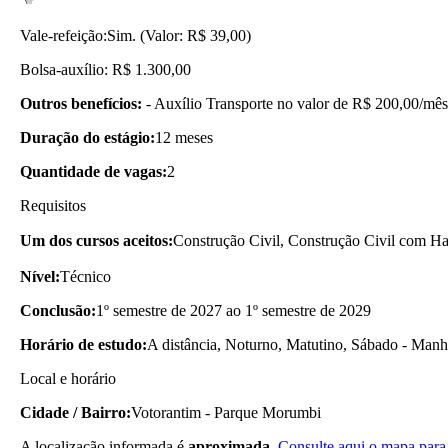
Vale-refeição:
Sim. (Valor: R$ 39,00)
Bolsa-auxílio: R$ 1.300,00
Outros benefícios:
- Auxílio Transporte no valor de R$ 200,00/mês
Duração do estágio:
12 meses
Quantidade de vagas:
2
Requisitos
Um dos cursos aceitos:
Construção Civil, Construção Civil com Hab
Nível:
Técnico
Conclusão:
1º semestre de 2027 ao 1º semestre de 2029
Horário de estudo:
A distância, Noturno, Matutino, Sábado - Manh
Local e horário
Cidade / Bairro:
Votorantim - Parque Morumbi
A localização informada é
aproximada.
Consulte aqui o mapa para 