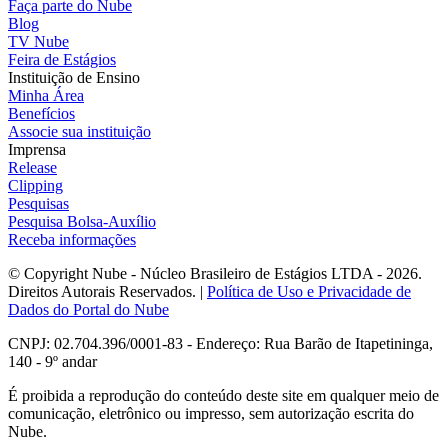
Faça parte do Nube
Blog
TV Nube
Feira de Estágios
Instituição de Ensino
Minha Área
Benefícios
Associe sua instituição
Imprensa
Release
Clipping
Pesquisas
Pesquisa Bolsa-Auxílio
Receba informações
© Copyright Nube - Núcleo Brasileiro de Estágios LTDA - 2026.
Direitos Autorais Reservados. |
Política de Uso e Privacidade de
Dados do Portal do Nube
CNPJ: 02.704.396/0001-83 - Endereço: Rua Barão de Itapetininga,
140 - 9º andar
É proibida a reprodução do conteúdo deste site em qualquer meio de
comunicação, eletrônico ou impresso, sem autorização escrita do
Nube.