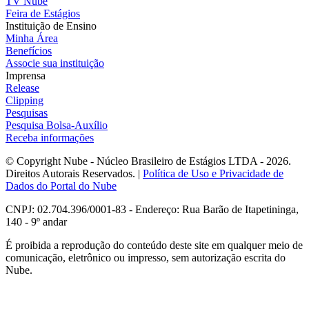
TV Nube
Feira de Estágios
Instituição de Ensino
Minha Área
Benefícios
Associe sua instituição
Imprensa
Release
Clipping
Pesquisas
Pesquisa Bolsa-Auxílio
Receba informações
© Copyright Nube - Núcleo Brasileiro de Estágios LTDA - 2026.
Direitos Autorais Reservados. |
Política de Uso e Privacidade de
Dados do Portal do Nube
CNPJ: 02.704.396/0001-83 - Endereço: Rua Barão de Itapetininga,
140 - 9º andar
É proibida a reprodução do conteúdo deste site em qualquer meio de
comunicação, eletrônico ou impresso, sem autorização escrita do
Nube.