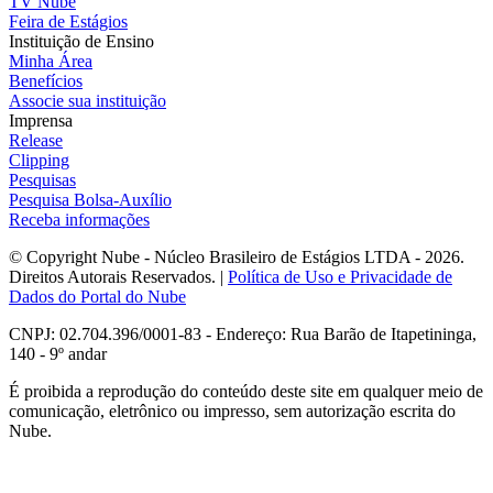
TV Nube
Feira de Estágios
Instituição de Ensino
Minha Área
Benefícios
Associe sua instituição
Imprensa
Release
Clipping
Pesquisas
Pesquisa Bolsa-Auxílio
Receba informações
© Copyright Nube - Núcleo Brasileiro de Estágios LTDA - 2026.
Direitos Autorais Reservados. |
Política de Uso e Privacidade de
Dados do Portal do Nube
CNPJ: 02.704.396/0001-83 - Endereço: Rua Barão de Itapetininga,
140 - 9º andar
É proibida a reprodução do conteúdo deste site em qualquer meio de
comunicação, eletrônico ou impresso, sem autorização escrita do
Nube.