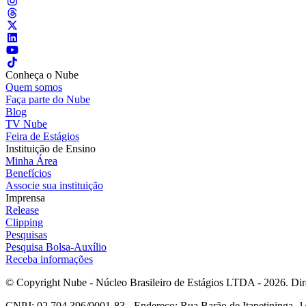
Conheça o Nube
Quem somos
Faça parte do Nube
Blog
TV Nube
Feira de Estágios
Instituição de Ensino
Minha Área
Benefícios
Associe sua instituição
Imprensa
Release
Clipping
Pesquisas
Pesquisa Bolsa-Auxílio
Receba informações
© Copyright Nube - Núcleo Brasileiro de Estágios LTDA - 2026. Dire
CNPJ: 02.704.396/0001-83 - Endereço: Rua Barão de Itapetininga, 14