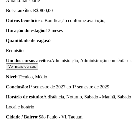
Auxílio-transporte
Bolsa-auxílio: R$ 800,00
Outros benefícios:
- Bonificação conforme avaliação;
Duração do estágio:
12 meses
Quantidade de vagas:
2
Requisitos
Um dos cursos aceitos:
Administração, Administração com ênfase e
Ver mais cursos
Nível:
Técnico, Médio
Conclusão:
1º semestre de 2027 ao 1º semestre de 2029
Horário de estudo:
A distância, Noturno, Sábado - Manhã, Sábado 
Local e horário
Cidade / Bairro:
São Paulo - Vl. Taquari
A localização informada é
aproximada.
Consulte aqui o mapa para 