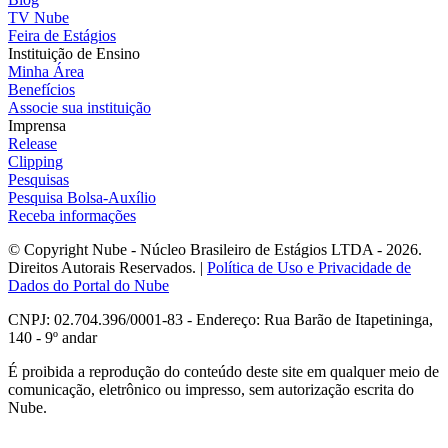
TV Nube
Feira de Estágios
Instituição de Ensino
Minha Área
Benefícios
Associe sua instituição
Imprensa
Release
Clipping
Pesquisas
Pesquisa Bolsa-Auxílio
Receba informações
© Copyright Nube - Núcleo Brasileiro de Estágios LTDA - 2026.
Direitos Autorais Reservados. |
Política de Uso e Privacidade de
Dados do Portal do Nube
CNPJ: 02.704.396/0001-83 - Endereço: Rua Barão de Itapetininga,
140 - 9º andar
É proibida a reprodução do conteúdo deste site em qualquer meio de
comunicação, eletrônico ou impresso, sem autorização escrita do
Nube.