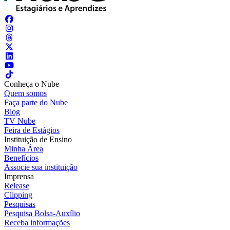
Conheça o Nube
Quem somos
Faça parte do Nube
Blog
TV Nube
Feira de Estágios
Instituição de Ensino
Minha Área
Benefícios
Associe sua instituição
Imprensa
Release
Clipping
Pesquisas
Pesquisa Bolsa-Auxílio
Receba informações