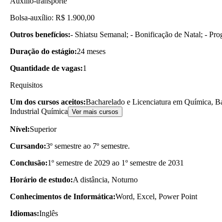
Auxílio-transporte
Bolsa-auxílio: R$ 1.900,00
Outros benefícios:
- Shiatsu Semanal; - Bonificação de Natal; - Pr
Duração do estágio:
24 meses
Quantidade de vagas:
1
Requisitos
Um dos cursos aceitos:
Bacharelado e Licenciatura em Química, B
Industrial Química
Ver mais cursos
Nível:
Superior
Cursando:
3º semestre ao 7º semestre.
Conclusão:
1º semestre de 2029 ao 1º semestre de 2031
Horário de estudo:
A distância, Noturno
Conhecimentos de Informática:
Word, Excel, Power Point
Idiomas:
Inglês