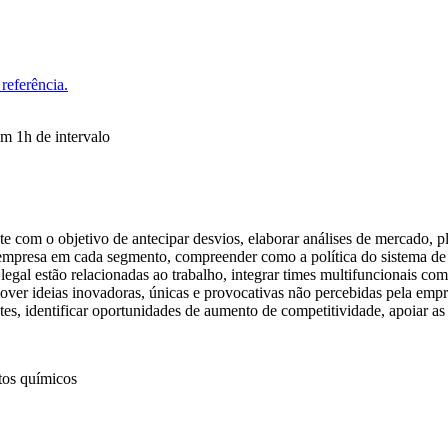
referência.
om 1h de intervalo
 com o objetivo de antecipar desvios, elaborar análises de mercado, pl
 empresa em cada segmento, compreender como a política do sistema de g
gal estão relacionadas ao trabalho, integrar times multifuncionais com 
over ideias inovadoras, únicas e provocativas não percebidas pela empres
tes, identificar oportunidades de aumento de competitividade, apoiar a
tos químicos