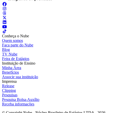
Conheça o Nube
Quem somos
Faça parte do Nube
Blog
TV Nube
Feira de Estágios
Instituição de Ensino
Minha Área
Benefícios
Associe sua instituição
Imprensa
Release
Clipping
Pesquisas
Pesquisa Bolsa-Auxílio
Receba informações
© Copyright Nube - Núcleo Brasileiro de Estágios LTDA - 2026.