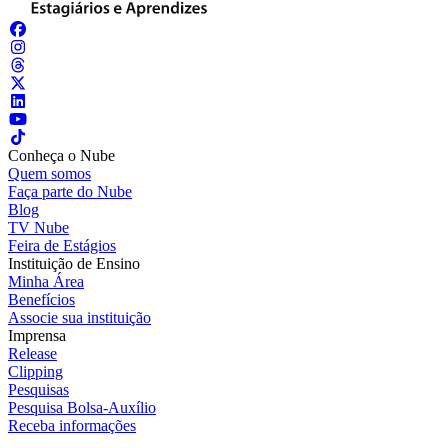
Conheça o Nube
Quem somos
Faça parte do Nube
Blog
TV Nube
Feira de Estágios
Instituição de Ensino
Minha Área
Benefícios
Associe sua instituição
Imprensa
Release
Clipping
Pesquisas
Pesquisa Bolsa-Auxílio
Receba informações