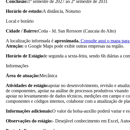
Conclusão:
1º semestre de 2027 ao 2º semestre de 2031
Horário de estudo:
A distância, Noturno
Local e horário
Cidade / Bairro:
Cotia - Jd. San Rerssore (Caucaia do Alto)
A localização informada é
aproximada.
Consulte aqui o mapa para 
Atenção:
o Google Maps pode exibir outras empresas na região.
Horário de Estágio
de segunda a sexta-feira, sendo 6h diárias a co
Informações
Área de atuação:
Mecânica
Atividades de estágio:
apoiar no desenvolvimento, revisão e atualiza
de componentes, apoiar na análise de processos produtivos visando m
apoiar no levantamento de dados técnicos, medições em campo e conf
componentes e códigos internos, colaborar com a atualização de plan
Informações adicionais:
O valor da bolsa-auxílio poderá variar e es
Observações do estágio:
- Desejável conhecimento em Excel, Autoca