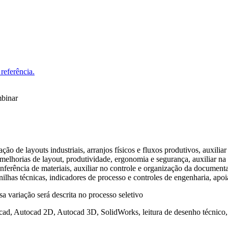
referência.
mbinar
ção de layouts industriais, arranjos físicos e fluxos produtivos, auxilia
elhorias de layout, produtividade, ergonomia e segurança, auxiliar na l
erência de materiais, auxiliar no controle e organização da documentaç
ilhas técnicas, indicadores de processo e controles de engenharia, apo
sa variação será descrita no processo seletivo
d, Autocad 2D, Autocad 3D, SolidWorks, leitura de desenho técnico, noç