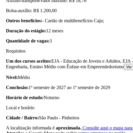
Auxílio-transporte
Valor máximo: R$ 18,76
Bolsa-auxílio: R$ 1.200,00
Outros benefícios:
- Cartão de multibenefícios Caju;
Duração do estágio:
12 meses
Quantidade de vagas:
3
Requisitos
Um dos cursos aceitos:
EJA - Educação de Jovens e Adultos, EJA -
Engenharia, Ensino Médio com Ênfase em Empreendedorismo
Ver
Nível:
Médio
Conclusão:
1º semestre de 2027 ao 1º semestre de 2029
Horário de estudo:
Noturno
Local e horário
Cidade / Bairro:
São Paulo - Pinheiros
A localização informada é
aproximada.
Consulte aqui o mapa para 