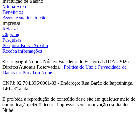
Instituição de Ensino
Minha Área
Benefícios
Associe sua instituição
Imprensa
Release
Clipping
Pesquisas
Pesquisa Bolsa-Auxílio
Receba informações
© Copyright Nube - Núcleo Brasileiro de Estágios LTDA - 2026.
Direitos Autorais Reservados. |
Política de Uso e Privacidade de
Dados do Portal do Nube
CNPJ: 02.704.396/0001-83 - Endereço: Rua Barão de Itapetininga,
140 - 9º andar
É proibida a reprodução do conteúdo deste site em qualquer meio de
comunicação, eletrônico ou impresso, sem autorização escrita do
Nube.