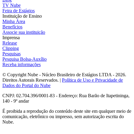
TV Nube
Feira de Estágios
Instituição de Ensino
Minha Área
Benefícios
Associe sua instituição
Imprensa
Release
Clipping
Pesquisas
Pesquisa Bolsa-Auxílio
Receba informações
© Copyright Nube - Núcleo Brasileiro de Estágios LTDA - 2026.
Direitos Autorais Reservados. |
Política de Uso e Privacidade de
Dados do Portal do Nube
CNPJ: 02.704.396/0001-83 - Endereço: Rua Barão de Itapetininga,
140 - 9º andar
É proibida a reprodução do conteúdo deste site em qualquer meio de
comunicação, eletrônico ou impresso, sem autorização escrita do
Nube.