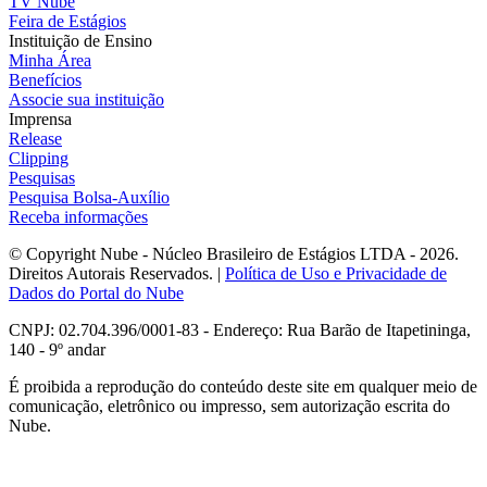
TV Nube
Feira de Estágios
Instituição de Ensino
Minha Área
Benefícios
Associe sua instituição
Imprensa
Release
Clipping
Pesquisas
Pesquisa Bolsa-Auxílio
Receba informações
© Copyright Nube - Núcleo Brasileiro de Estágios LTDA - 2026.
Direitos Autorais Reservados. |
Política de Uso e Privacidade de
Dados do Portal do Nube
CNPJ: 02.704.396/0001-83 - Endereço: Rua Barão de Itapetininga,
140 - 9º andar
É proibida a reprodução do conteúdo deste site em qualquer meio de
comunicação, eletrônico ou impresso, sem autorização escrita do
Nube.