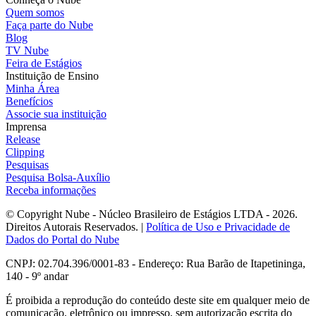
Quem somos
Faça parte do Nube
Blog
TV Nube
Feira de Estágios
Instituição de Ensino
Minha Área
Benefícios
Associe sua instituição
Imprensa
Release
Clipping
Pesquisas
Pesquisa Bolsa-Auxílio
Receba informações
© Copyright Nube - Núcleo Brasileiro de Estágios LTDA - 2026.
Direitos Autorais Reservados. |
Política de Uso e Privacidade de
Dados do Portal do Nube
CNPJ: 02.704.396/0001-83 - Endereço: Rua Barão de Itapetininga,
140 - 9º andar
É proibida a reprodução do conteúdo deste site em qualquer meio de
comunicação, eletrônico ou impresso, sem autorização escrita do