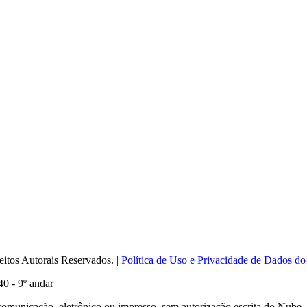
itos Autorais Reservados. |
Política de Uso e Privacidade de Dados do
0 - 9º andar
comunicação, eletrônico ou impresso, sem autorização escrita do Nube.