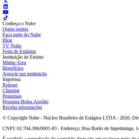
Conheça o Nube
Quem somos
Faça parte do Nube
Blog
TV Nube
Feira de Estágios
Instituição de Ensino
Minha Área
Benefícios
Associe sua instituição
Imprensa
Release
Clipping
Pesquisas
Pesquisa Bolsa-Auxílio
Receba informações
© Copyright Nube - Núcleo Brasileiro de Estágios LTDA - 2026. Dire
CNPJ: 02.704.396/0001-83 - Endereço: Rua Barão de Itapetininga, 14
É proibida a reprodução do conteúdo deste site em qualquer meio de 