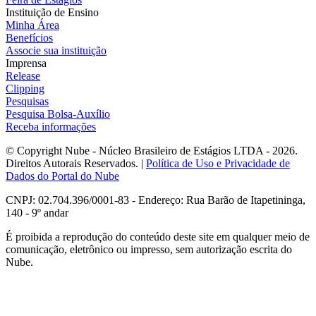
Instituição de Ensino
Minha Área
Benefícios
Associe sua instituição
Imprensa
Release
Clipping
Pesquisas
Pesquisa Bolsa-Auxílio
Receba informações
© Copyright Nube - Núcleo Brasileiro de Estágios LTDA - 2026.
Direitos Autorais Reservados. |
Política de Uso e Privacidade de
Dados do Portal do Nube
CNPJ: 02.704.396/0001-83 - Endereço: Rua Barão de Itapetininga,
140 - 9º andar
É proibida a reprodução do conteúdo deste site em qualquer meio de
comunicação, eletrônico ou impresso, sem autorização escrita do
Nube.