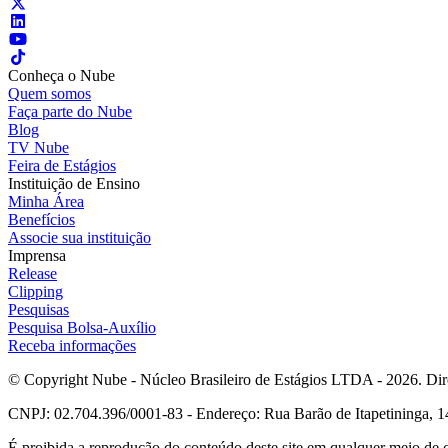
Conheça o Nube
Quem somos
Faça parte do Nube
Blog
TV Nube
Feira de Estágios
Instituição de Ensino
Minha Área
Benefícios
Associe sua instituição
Imprensa
Release
Clipping
Pesquisas
Pesquisa Bolsa-Auxílio
Receba informações
© Copyright Nube - Núcleo Brasileiro de Estágios LTDA - 2026. Dire
CNPJ: 02.704.396/0001-83 - Endereço: Rua Barão de Itapetininga, 14
É proibida a reprodução do conteúdo deste site em qualquer meio de 