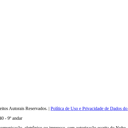
itos Autorais Reservados. |
Política de Uso e Privacidade de Dados do
0 - 9º andar
comunicação, eletrônico ou impresso, sem autorização escrita do Nube.