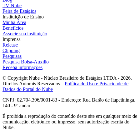
TV Nube
Feira de Estágios
Instituição de Ensino
Minha Área
Benefícios
Associe sua instituição
Imprensa
Release
Clipping
Pesquisas
Pesquisa Bolsa-Auxílio
Receba informações
© Copyright Nube - Núcleo Brasileiro de Estágios LTDA - 2026.
Direitos Autorais Reservados. |
Política de Uso e Privacidade de
Dados do Portal do Nube
CNPJ: 02.704.396/0001-83 - Endereço: Rua Barão de Itapetininga,
140 - 9º andar
É proibida a reprodução do conteúdo deste site em qualquer meio de
comunicação, eletrônico ou impresso, sem autorização escrita do
Nube.