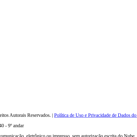
itos Autorais Reservados. |
Política de Uso e Privacidade de Dados do
0 - 9º andar
comunicação, eletrônico ou impresso, sem autorização escrita do Nube.